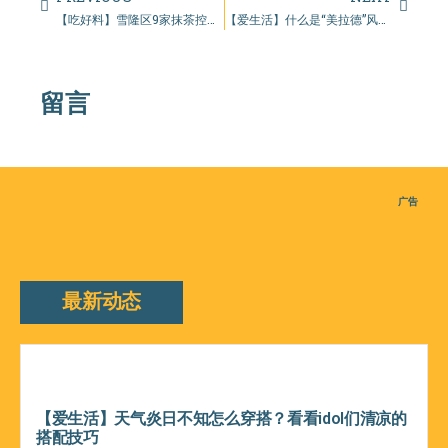
【吃好料】雪隆区9家抹茶控必收的宝藏店！满足你的抹茶胃！
【爱生活】什么是“美拉德”风格？扒明星类似款穿搭！
留言
广告
最新动态
【爱生活】天气炎日不知怎么穿搭？看看idol们清凉的
搭配技巧