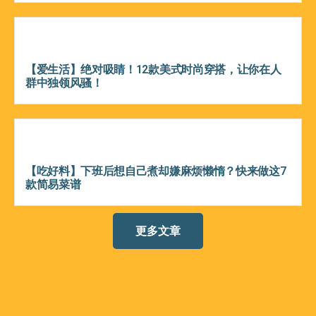
【爱生活】绝对吸睛！12款美式时尚穿搭，让你在人
群中独领风骚！
【吃好料】下班后想自己煮却嫌麻烦懒惰？快来做这7
款简易菜谱
更多文章