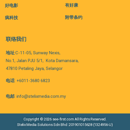
有好康
好电影
附带条约
疯科技
联络我们
地址
:C-11-05, Sunway Nexis,
No.1, Jalan PJU 5/1,
Kota
Damansara,
47810 Petaling Jaya, Selangor
电话
: +6011-3680 6823
电邮
: info@stelixmedia.com.my
Copyright © 2026 see-first.com All Rights Reserved.
Stelix Media Solutions Sdn Bhd :201901015628 (1324956-U)