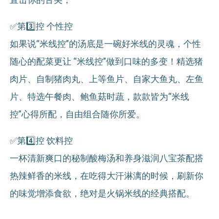
✅第3️⃣控 个性控
如果说“米线控”的汤底是一碗好米线的灵魂，个性
随心的配菜更让 “米线控”做到口味的多变！精选猪
肉片、自制猪肉丸、上等鱼片、自家大鱼丸、左鱼
片、特选午餐肉、鲍鱼菇时蔬，款款皆为“米线
控”心得所配，自由组合随你所爱。
✅第4️⃣️控 饮料控
一杯清新爽口的秘制酸梅汤和养身滋润八宝茶配搭
热辣鲜香的米线，在吃得大汗淋漓的时候，刷新你
的味觉增添食欲，绝对是火锅米线的经典搭配。