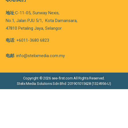
地址
:C-11-05, Sunway Nexis,
No.1, Jalan PJU 5/1,
Kota
Damansara,
47810 Petaling Jaya, Selangor
电话
: +6011-3680 6823
电邮
: info@stelixmedia.com.my
Copyright © 2026 see-first.com All Rights Reserved.
Stelix Media Solutions Sdn Bhd :201901015628 (1324956-U)