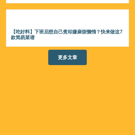
【吃好料】下班后想自己煮却嫌麻烦懒惰？快来做这7
款简易菜谱
更多文章