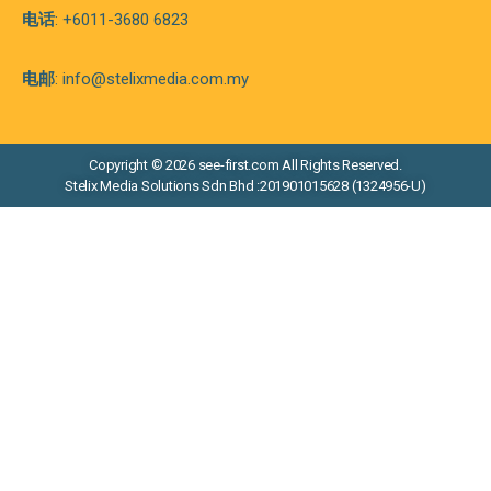
电话
: +6011-3680 6823
电邮
: info@stelixmedia.com.my
Copyright © 2026 see-first.com All Rights Reserved.
Stelix Media Solutions Sdn Bhd :201901015628 (1324956-U)