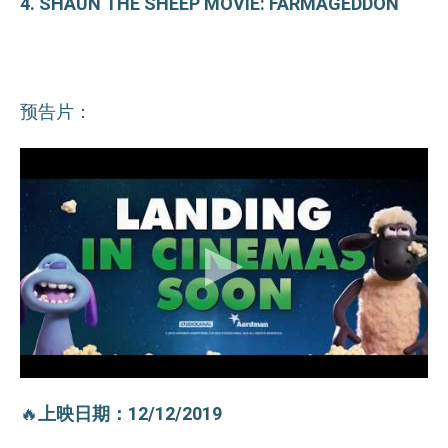
4. SHAUN THE SHEEP MOVIE: FARMAGEDDON
预告片：
🔥
上映日期：12/12/2019