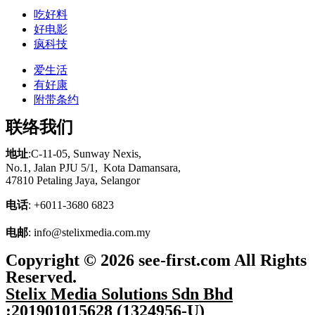
吃好料
好电影
疯科技
爱生活
有好康
附带条约
联络我们
地址
:C-11-05, Sunway Nexis,
No.1, Jalan PJU 5/1,
Kota
Damansara,
47810 Petaling Jaya, Selangor
电话
: +6011-3680 6823
电邮
: info@stelixmedia.com.my
Copyright © 2026 see-first.com All Rights
Reserved.
Stelix Media Solutions Sdn Bhd
:201901015628 (1324956-U)