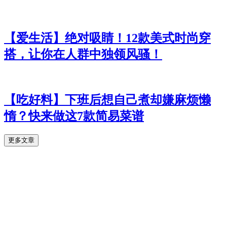
【爱生活】绝对吸睛！12款美式时尚穿
搭，让你在人群中独领风骚！
【吃好料】下班后想自己煮却嫌麻烦懒
惰？快来做这7款简易菜谱
更多文章