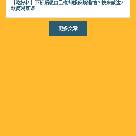
【吃好料】下班后想自己煮却嫌麻烦懒惰？快来做这7
款简易菜谱
更多文章