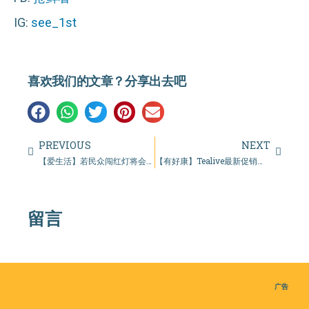
IG:
see_1st
喜欢我们的文章？分享出去吧
PREVIOUS
NEXT
【爱生活】若民众闯红灯将会被罚款最高至 RM 2000或坐牢6个月！
【有好康】Tealive最新促销活动，一杯饮料只需 RM 2.60！
留言
广告