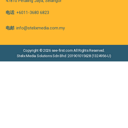
47810 Petaling Jaya, Selangor
电话
: +6011-3680 6823
电邮
: info@stelixmedia.com.my
Copyright © 2026 see-first.com All Rights Reserved.
Stelix Media Solutions Sdn Bhd :201901015628 (1324956-U)