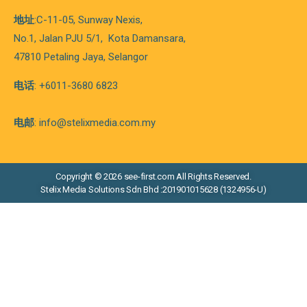
地址
:C-11-05, Sunway Nexis,
No.1, Jalan PJU 5/1,
Kota
Damansara,
47810 Petaling Jaya, Selangor
电话
: +6011-3680 6823
电邮
: info@stelixmedia.com.my
Copyright © 2026 see-first.com All Rights Reserved.
Stelix Media Solutions Sdn Bhd :201901015628 (1324956-U)