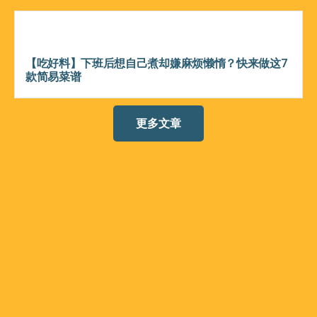
【吃好料】下班后想自己煮却嫌麻烦懒惰？快来做这7
款简易菜谱
更多文章