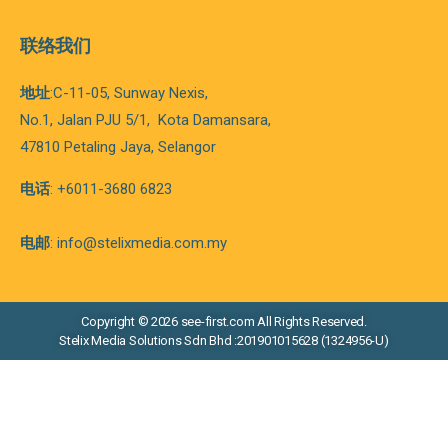
联络我们
地址
:C-11-05, Sunway Nexis,
No.1, Jalan PJU 5/1,
Kota
Damansara,
47810 Petaling Jaya, Selangor
电话
: +6011-3680 6823
电邮
: info@stelixmedia.com.my
Copyright © 2026 see-first.com All Rights Reserved.
Stelix Media Solutions Sdn Bhd :201901015628 (1324956-U)