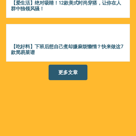
【爱生活】绝对吸睛！12款美式时尚穿搭，让你在人
群中独领风骚！
【吃好料】下班后想自己煮却嫌麻烦懒惰？快来做这7
款简易菜谱
更多文章