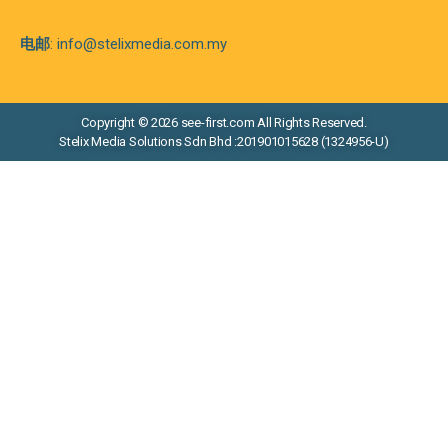
电邮
: info@stelixmedia.com.my
Copyright © 2026 see-first.com All Rights Reserved.
Stelix Media Solutions Sdn Bhd :201901015628 (1324956-U)