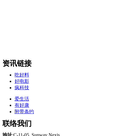
资讯链接
吃好料
好电影
疯科技
爱生活
有好康
附带条约
联络我们
地址
:C-11-05, Sunway Nexis,