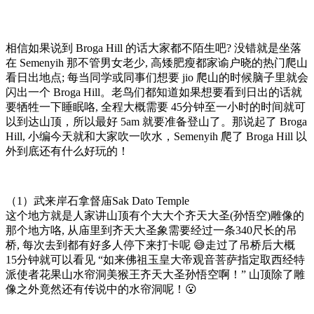
相信如果说到 Broga Hill 的话大家都不陌生吧? 没错就是坐落
在 Semenyih 那不管男女老少, 高矮肥瘦都家谕户晓的热门爬山
看日出地点; 每当同学或同事们想要 jio 爬山的时候脑子里就会
闪出一个 Broga Hill。老鸟们都知道如果想要看到日出的话就
要牺牲一下睡眠咯, 全程大概需要 45分钟至一小时的时间就可
以到达山顶，所以最好 5am 就要准备登山了。那说起了 Broga
Hill, 小编今天就和大家吹一吹水，Semenyih 爬了 Broga Hill 以
外到底还有什么好玩的！
（1）武来岸石拿督庙Sak Dato Temple
这个地方就是人家讲山顶有个大大个齐天大圣(孙悟空)雕像的
那个地方咯, 从庙里到齐天大圣象需要经过一条340尺长的吊
桥, 每次去到都有好多人停下来打卡呢 😅走过了吊桥后大概
15分钟就可以看见 “如来佛祖玉皇大帝观音菩萨指定取西经特
派使者花果山水帘洞美猴王齐天大圣孙悟空啊！” 山顶除了雕
像之外竟然还有传说中的水帘洞呢！😮