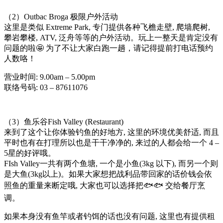
（2）Outbac Broga 极限户外活动
这里是类似 Extreme Park, 专门提供各种飞檐走壁, 爬墙爬树,
攀岩攀楼, ATV, 泛舟等等的户外活动。玩上一整天是肯定没有
问题的啦🤩 为了不让大家白跑一趟，请记得提前打电话预约
人数咯！
营业时间: 9.00am – 5.00pm
联络号码: 03 – 87611076
（3）鱼乐谷Fish Valley (Restaurant)
来到了这个让你体验钓鱼的好地方, 这里的环境优美舒适, 而且
平时也有在打理所以也是干干净净的, 来过的人都会给一个 4 –
5星的好评哦。
FIsh Valley一共有两个鱼塘, 一个是小鱼(3kg 以下), 而另一个则
是大鱼(3kg以上)。如果大家想把战利品带回家的话价钱会依
照鱼的重量来断定哦, 大家也可以选择把🐟🐟 交给餐厅烹
调。
如果本身没有鱼竿或者钓饵的话也没有问题, 这里也有提供租