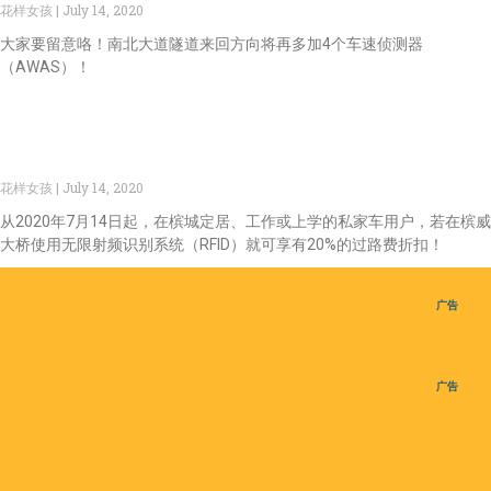
花样女孩
July 14, 2020
大家要留意咯！南北大道隧道来回方向将再多加4个车速侦测器
（AWAS）！
【爱生活】7月14日起在槟威大桥用RFID付费可享有20%
折扣！
花样女孩
July 14, 2020
从2020年7月14日起，在槟城定居、工作或上学的私家车用户，若在槟威
大桥使用无限射频识别系统（RFID）就可享有20%的过路费折扣！
广告
广告