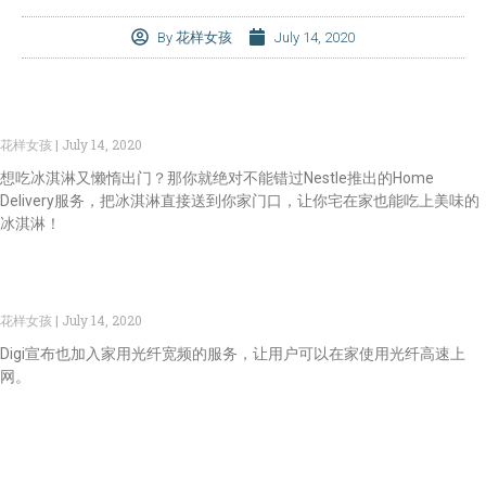
By
花样女孩
July 14, 2020
【有好康】Nestle Ice Cream 提供外送服务! 不用出门也
吃能到冰淇淋！
花样女孩
July 14, 2020
想吃冰淇淋又懒惰出门？那你就绝对不能错过Nestle推出的Home
Delivery服务，把冰淇淋直接送到你家门口，让你宅在家也能吃上美味的
冰淇淋！
【有好康】Digi 推出家用光纤宽频，网速高达1Gbps！
花样女孩
July 14, 2020
Digi宣布也加入家用光纤宽频的服务，让用户可以在家使用光纤高速上
网。
【爱生活】南北大道将安装4个AWAS车速侦测器！车速限
制为70km/h!