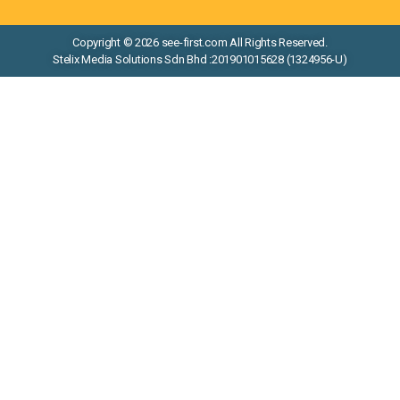
Copyright © 2026 see-first.com All Rights Reserved.
Stelix Media Solutions Sdn Bhd :201901015628 (1324956-U)