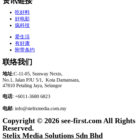
资讯链接
吃好料
好电影
疯科技
爱生活
有好康
附带条约
联络我们
地址
:C-11-05, Sunway Nexis,
No.1, Jalan PJU 5/1,
Kota
Damansara,
47810 Petaling Jaya, Selangor
电话
: +6011-3680 6823
电邮
: info@stelixmedia.com.my
Copyright © 2026 see-first.com All Rights
Reserved.
Stelix Media Solutions Sdn Bhd